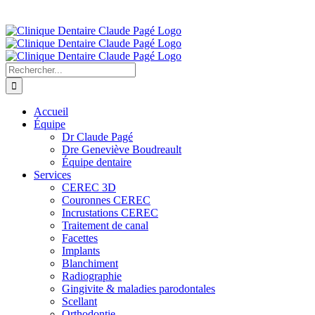
Passer
418 849-7144
au
contenu
Rechercher:
Accueil
Équipe
Dr Claude Pagé
Dre Geneviève Boudreault
Équipe dentaire
Services
CEREC 3D
Couronnes CEREC
Incrustations CEREC
Traitement de canal
Facettes
Implants
Blanchiment
Radiographie
Gingivite & maladies parodontales
Scellant
Orthodontie