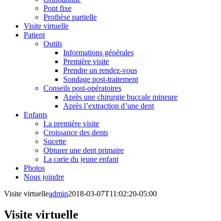
Pont fixe
Prothèse partielle
Visite virtuelle
Patient
Outils
Informations générales
Première visite
Prendre un rendez-vous
Sondage post-traitement
Conseils post-opératoires
Après une chirurgie buccale mineure
Après l’extraction d’une dent
Enfants
La première visite
Croissance des dents
Sucette
Obturer une dent primaire
La carie du jeune enfant
Photos
Nous joindre
Visite virtuelle
admin
2018-03-07T11:02:20-05:00
Visite virtuelle