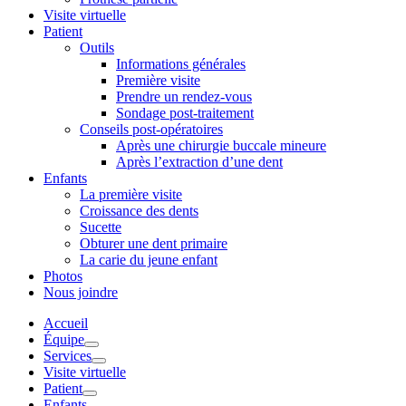
Visite virtuelle
Patient
Outils
Informations générales
Première visite
Prendre un rendez-vous
Sondage post-traitement
Conseils post-opératoires
Après une chirurgie buccale mineure
Après l’extraction d’une dent
Enfants
La première visite
Croissance des dents
Sucette
Obturer une dent primaire
La carie du jeune enfant
Photos
Nous joindre
Accueil
Équipe
Services
Visite virtuelle
Patient
Enfants