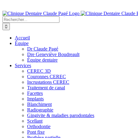
Passer
418 849-7144
au
contenu
Rechercher:
Accueil
Équipe
Dr Claude Pagé
Dre Geneviève Boudreault
Équipe dentaire
Services
CEREC 3D
Couronnes CEREC
Incrustations CEREC
Traitement de canal
Facettes
Implants
Blanchiment
Radiographie
Gingivite & maladies parodontales
Scellant
Orthodontie
Pont fixe
Prothèse partielle