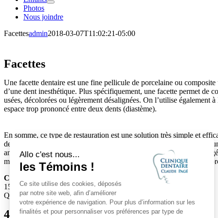
Photos
Nous joindre
Facettes
admin
2018-03-07T11:02:21-05:00
Facettes
Une facette dentaire est une fine pellicule de porcelaine ou composite 
d’une dent inesthétique. Plus spécifiquement, une facette permet de co
usées, décolorées ou légèrement désalignées. On l’utilise également à
espace trop prononcé entre deux dents (diastème).
En somme, ce type de restauration est une solution très simple et effi
des dents légèrement abîmées. Dans la perspective où la dent a subi u
antérieurement ou si la structure dentaire est sérieusement endommag
meilleure option puisque qu’elle permettra de redonner à la dent la for
Clinique dentaire Claude Pagé
1593, Jacques-Bédard
Québec (Québec) G3G 1R2
418 849-7144